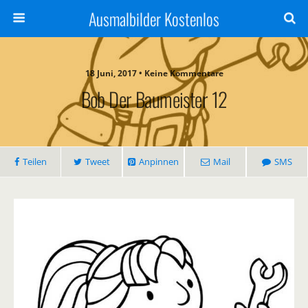
Ausmalbilder Kostenlos
18 Juni, 2017 • Keine Kommentare
Bob Der Baumeister 12
Teilen
Tweet
Anpinnen
Mail
SMS