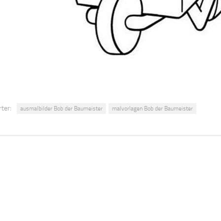
ter:
ausmalbilder Bob der Baumeister
malvorlagen Bob der Baumeister