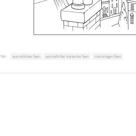
ter:
ausmalbilder feen
ausmalbilder kostenlos feen
malvorlagen feen