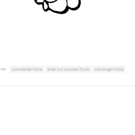
ter:
ausmalbilder fische
bilder zum ausmalen fische
malvorlagen fische