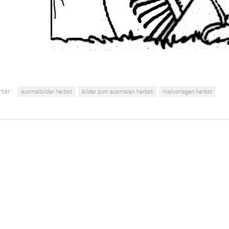
ter:
ausmalbilder herbst
bilder zum ausmalen herbst
malvorlagen herbst