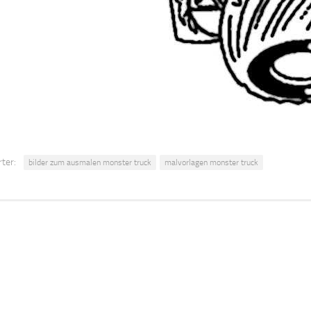
ter:
bilder zum ausmalen monster truck
malvorlagen monster truck