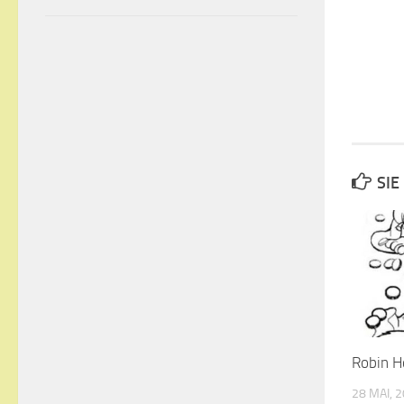
SIE
Robin H
28 MAI, 