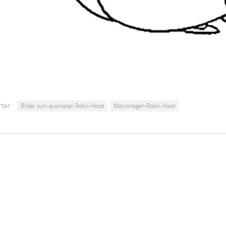
ter:
Bilder zum ausmalen Robin Hood
Malvorlagen Robin Hood