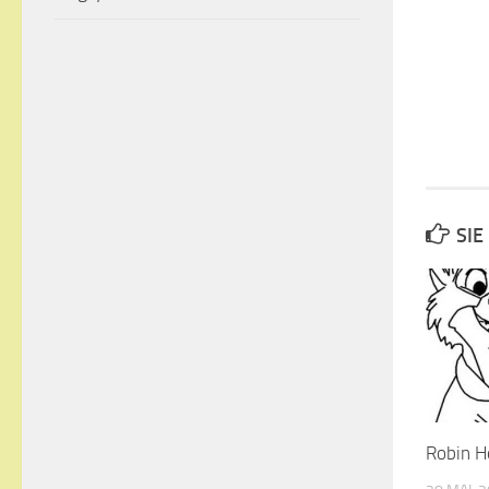
SIE
Robin H