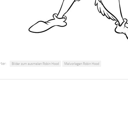
ter:
Bilder zum ausmalen Robin Hood
Malvorlagen Robin Hood