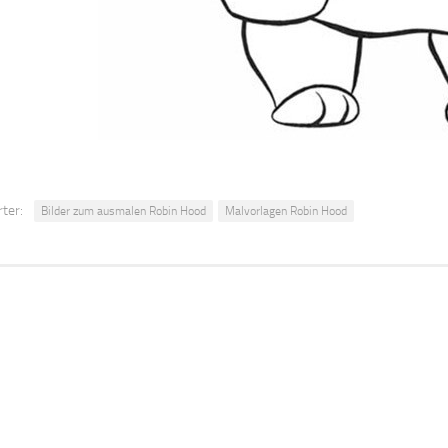
ter:
Bilder zum ausmalen Robin Hood
Malvorlagen Robin Hood